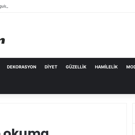
ulanabilecek Leke Karşıtı Maskeler
DEKORASYON
DIYET
GÜZELLIK
HAMILELIK
MO
p okuma