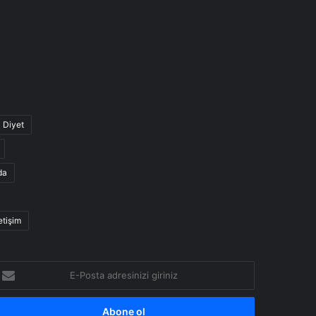
Diyet
da
letişim
-
osta
dresinizi
iriniz