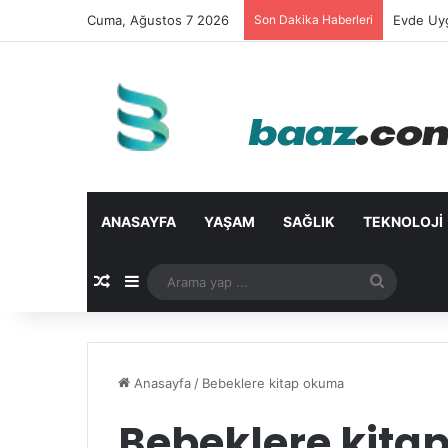
Cuma, Ağustos 7 2026
Son Dakika Haberleri
Evde Uyg
ANASAYFA
YAŞAM
SAĞLIK
TEKNOLOJI
Rastgele Makale
Kenar Bölmesi
Arama
yap
...
Anasayfa
/
Bebeklere kitap okuma
Bebeklere kita