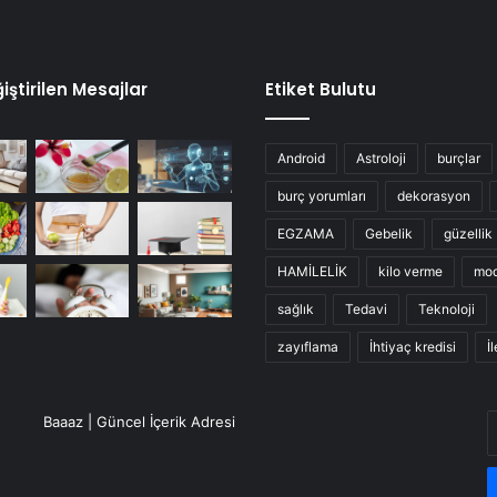
iştirilen Mesajlar
Etiket Bulutu
Android
Astroloji
burçlar
burç yorumları
dekorasyon
EGZAMA
Gebelik
güzellik
HAMİLELİK
kilo verme
mo
sağlık
Tedavi
Teknoloji
zayıflama
İhtiyaç kredisi
İ
E
Baaaz | Güncel İçerik Adresi
P
a
g