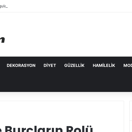
ulanabilecek Leke Karşıtı Maskeler
DEKORASYON
DIYET
GÜZELLIK
HAMILELIK
MO
de Burçların Rolü