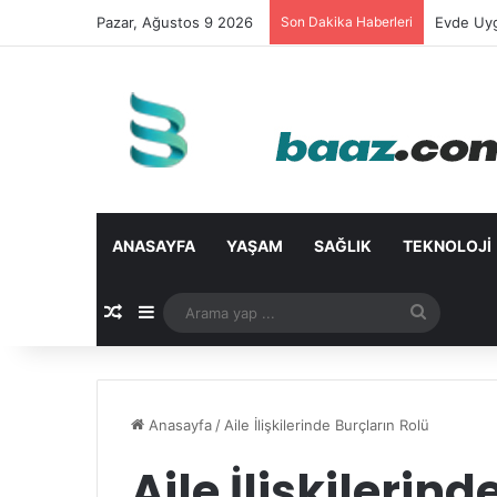
Pazar, Ağustos 9 2026
Son Dakika Haberleri
Evde Uyg
ANASAYFA
YAŞAM
SAĞLIK
TEKNOLOJI
Rastgele Makale
Kenar Bölmesi
Arama
yap
...
Anasayfa
/
Aile İlişkilerinde Burçların Rolü
Aile İlişkilerin