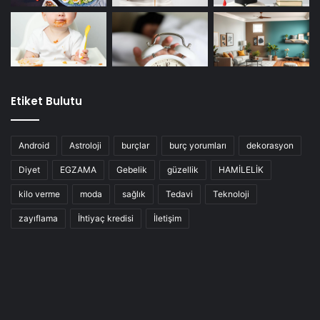
Etiket Bulutu
Android
Astroloji
burçlar
burç yorumları
dekorasyon
Diyet
EGZAMA
Gebelik
güzellik
HAMİLELİK
kilo verme
moda
sağlık
Tedavi
Teknoloji
zayıflama
İhtiyaç kredisi
İletişim